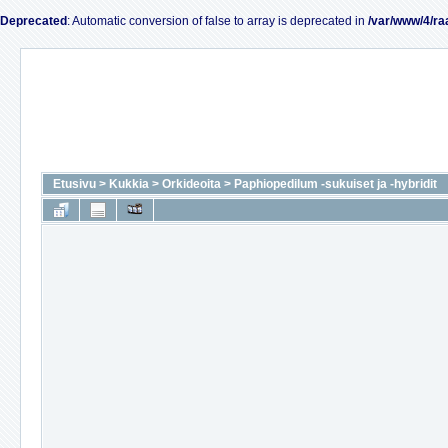
Deprecated
: Automatic conversion of false to array is deprecated in
/var/www/4/ra
Etusivu
>
Kukkia
>
Orkideoita
>
Paphiopedilum -sukuiset ja -hybridit