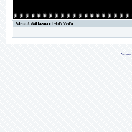
Äänestä tätä kuvaa
(ei vielä ääniä)
Powered