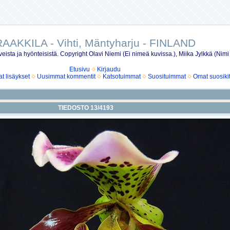
AAKKILA - Vihti, Mäntyharju - FINLAND
eista ja hyönteisistä. Copyright Olavi Niemi (Ei nimeä kuvissa.), Miika Jylkkä (Nimi
Etusivu
Kirjaudu
 lisäykset
Uusimmat kommentit
Katsotuimmat
Suosituimmat
Omat suosiki
TIEDOSTO 13/4193