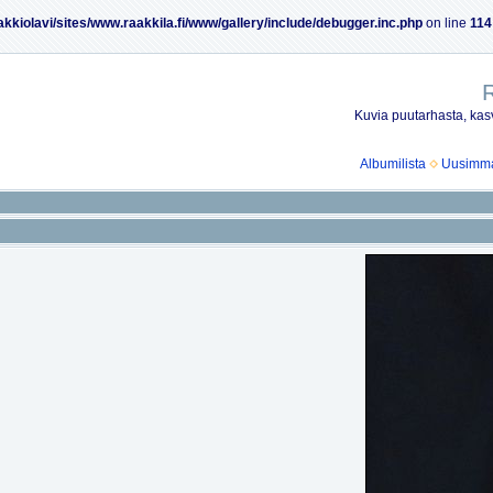
akkiolavi/sites/www.raakkila.fi/www/gallery/include/debugger.inc.php
on line
114
R
Kuvia puutarhasta, kasv
Albumilista
Uusimmat