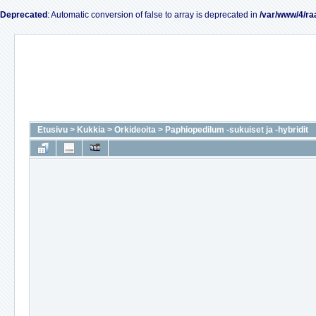
Deprecated
: Automatic conversion of false to array is deprecated in
/var/www/4/ra
Etusivu
>
Kukkia
>
Orkideoita
>
Paphiopedilum -sukuiset ja -hybridit