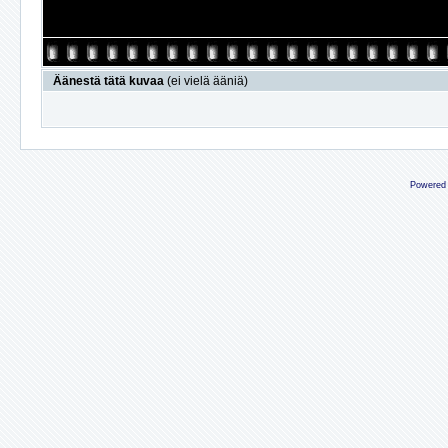
Äänestä tätä kuvaa
(ei vielä ääniä)
Powered