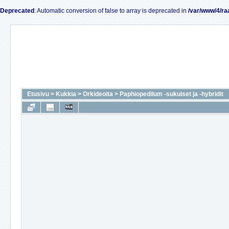
Deprecated
: Automatic conversion of false to array is deprecated in
/var/www/4/ra
Etusivu
>
Kukkia
>
Orkideoita
>
Paphiopedilum -sukuiset ja -hybridit