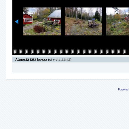
Äänestä tätä kuvaa
(ei vielä ääniä)
Powered