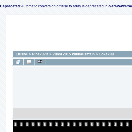
Deprecated
: Automatic conversion of false to array is deprecated in
/var/www/4/ra
Etusivu
>
Pihakuvia
>
Vuosi 2015 kuukausittain.
>
Lokakuu