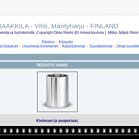
AAKKILA - Vihti, Mäntyharju - FINLAND
eista ja hyönteisistä. Copyright Olavi Niemi (Ei nimeä kuvissa.), Miika Jylkkä (Nimi
Etusivu
Kirjaudu
 lisäykset
Uusimmat kommentit
Katsotuimmat
Suosituimmat
Omat suosiki
TIEDOSTO 19/889
Kivimuuri ja puuportaat.