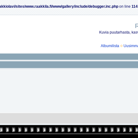
akkiolavi/sites/www.raakkila.fi/www/gallery/include/debugger.inc.php
on line
114
R
Kuvia puutarhasta, kasv
Albumilista
Uusimmat