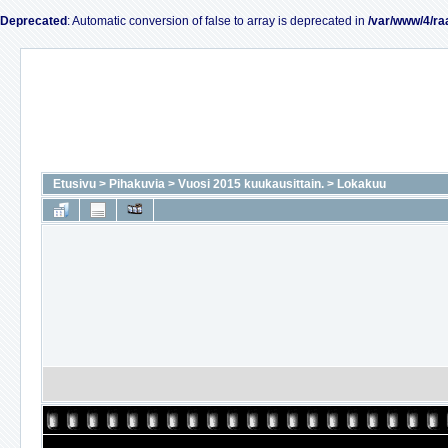
Deprecated
: Automatic conversion of false to array is deprecated in
/var/www/4/ra
Etusivu
>
Pihakuvia
>
Vuosi 2015 kuukausittain.
>
Lokakuu