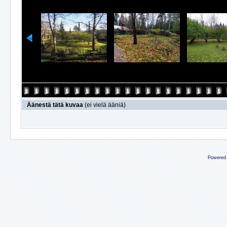
Äänestä tätä kuvaa
(ei vielä ääniä)
Powered