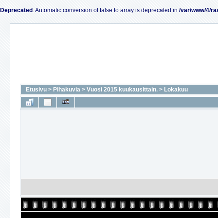
Deprecated
: Automatic conversion of false to array is deprecated in
/var/www/4/ra
Etusivu
>
Pihakuvia
>
Vuosi 2015 kuukausittain.
>
Lokakuu