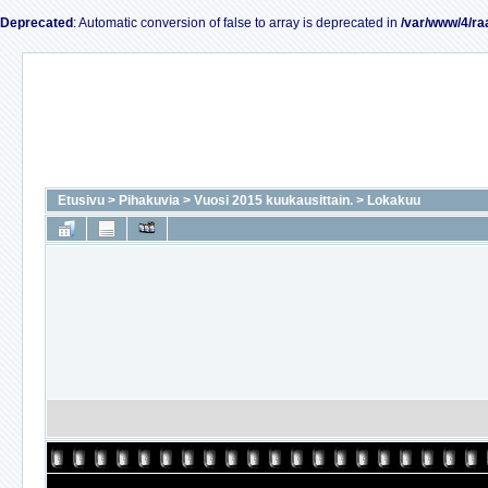
Deprecated
: Automatic conversion of false to array is deprecated in
/var/www/4/ra
Etusivu
>
Pihakuvia
>
Vuosi 2015 kuukausittain.
>
Lokakuu