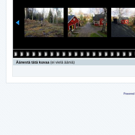
Äänestä tätä kuvaa
(ei vielä ääniä)
Powered