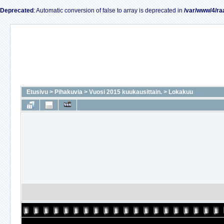
Deprecated
: Automatic conversion of false to array is deprecated in
/var/www/4/ra
Etusivu
>
Pihakuvia
>
Vuosi 2015 kuukausittain.
>
Lokakuu