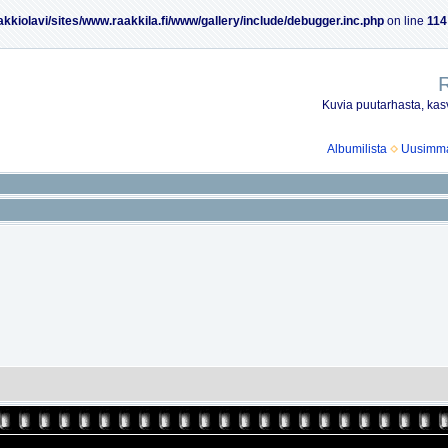
akkiolavi/sites/www.raakkila.fi/www/gallery/include/debugger.inc.php
on line
114
R
Kuvia puutarhasta, kasv
Albumilista
Uusimmat