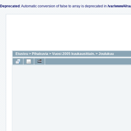
Deprecated
: Automatic conversion of false to array is deprecated in
/var/www/4/ra
Etusivu
>
Pihakuvia
>
Vuosi 2005 kuukausittain.
>
Joulukuu