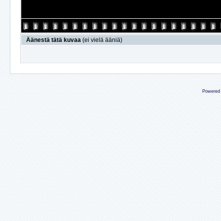
Äänestä tätä kuvaa
(ei vielä ääniä)
Powered