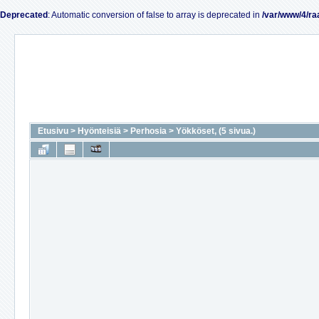
Deprecated
: Automatic conversion of false to array is deprecated in
/var/www/4/ra
Etusivu
>
Hyönteisiä
>
Perhosia
>
Yökköset, (5 sivua.)