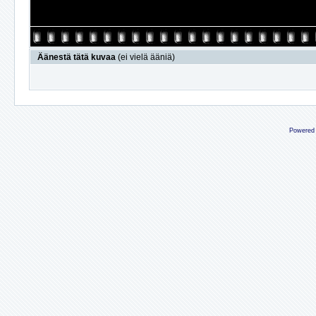
Äänestä tätä kuvaa
(ei vielä ääniä)
Powered