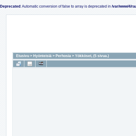
Deprecated
: Automatic conversion of false to array is deprecated in
/var/www/4/ra
Etusivu
>
Hyönteisiä
>
Perhosia
>
Yökköset, (5 sivua.)