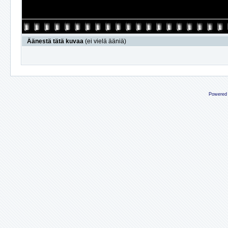
Äänestä tätä kuvaa
(ei vielä ääniä)
Powered