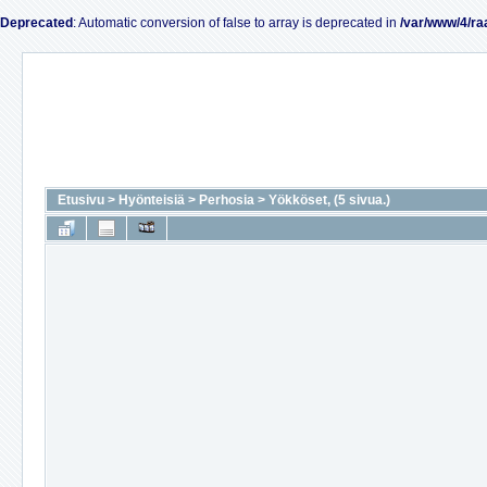
Deprecated
: Automatic conversion of false to array is deprecated in
/var/www/4/ra
Etusivu
>
Hyönteisiä
>
Perhosia
>
Yökköset, (5 sivua.)