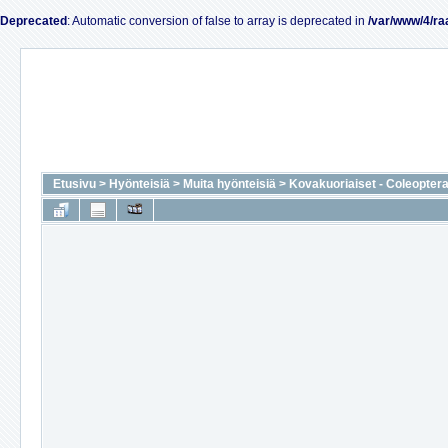
Deprecated
: Automatic conversion of false to array is deprecated in
/var/www/4/ra
Etusivu
>
Hyönteisiä
>
Muita hyönteisiä
>
Kovakuoriaiset - Coleopter