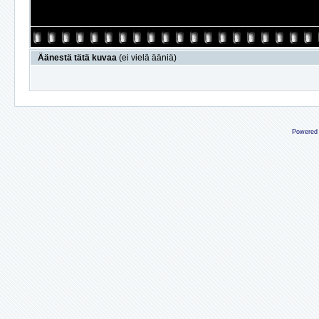
Äänestä tätä kuvaa
(ei vielä ääniä)
Powered