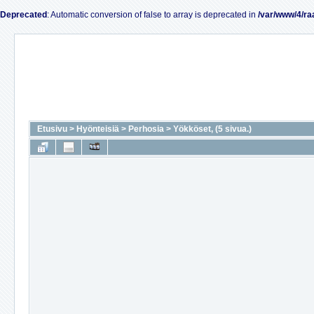
Deprecated
: Automatic conversion of false to array is deprecated in
/var/www/4/ra
Etusivu
>
Hyönteisiä
>
Perhosia
>
Yökköset, (5 sivua.)