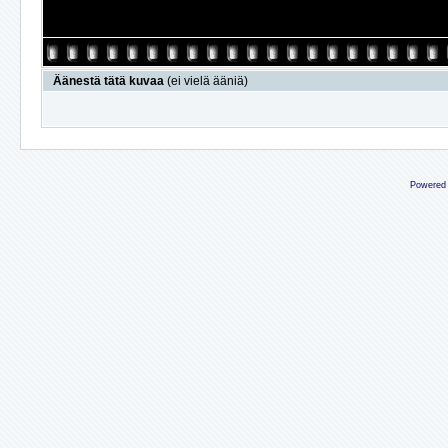
Äänestä tätä kuvaa
(ei vielä ääniä)
Powered