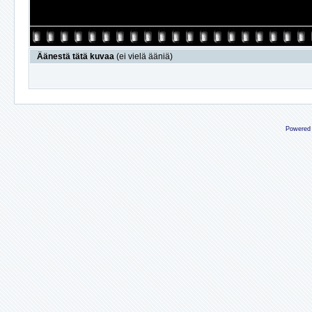
Äänestä tätä kuvaa
(ei vielä ääniä)
Powered