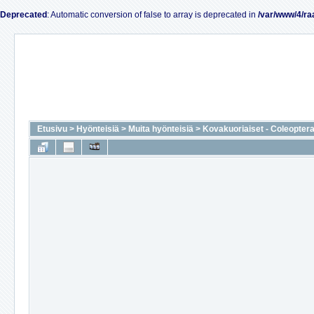
Deprecated
: Automatic conversion of false to array is deprecated in
/var/www/4/ra
Etusivu
>
Hyönteisiä
>
Muita hyönteisiä
>
Kovakuoriaiset - Coleopter