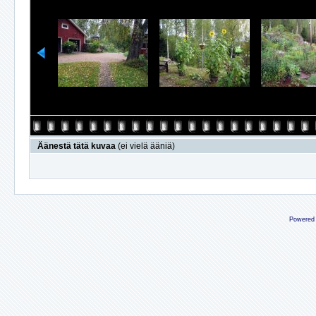
Äänestä tätä kuvaa
(ei vielä ääniä)
Powered