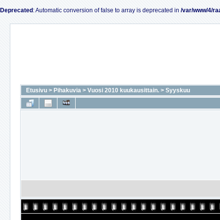
Deprecated
: Automatic conversion of false to array is deprecated in
/var/www/4/ra
Etusivu
>
Pihakuvia
>
Vuosi 2010 kuukausittain.
>
Syyskuu