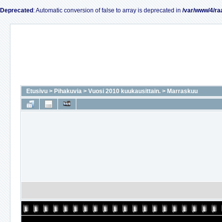
Deprecated
: Automatic conversion of false to array is deprecated in
/var/www/4/ra
Etusivu
>
Pihakuvia
>
Vuosi 2010 kuukausittain.
>
Marraskuu