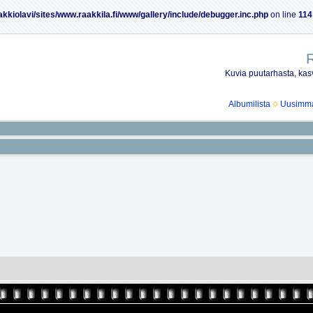
akkiolavi/sites/www.raakkila.fi/www/gallery/include/debugger.inc.php
on line
114
R
Kuvia puutarhasta, kasv
Albumilista
Uusimmat