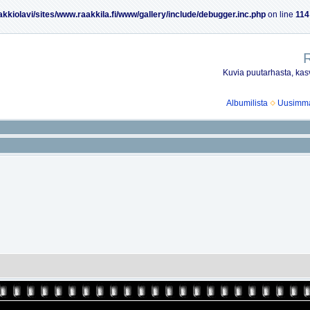
akkiolavi/sites/www.raakkila.fi/www/gallery/include/debugger.inc.php
on line
114
R
Kuvia puutarhasta, kasv
Albumilista
Uusimmat