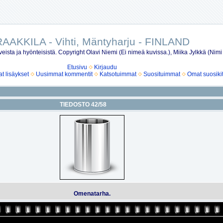
AAKKILA - Vihti, Mäntyharju - FINLAND
eista ja hyönteisistä. Copyright Olavi Niemi (Ei nimeä kuvissa.), Miika Jylkkä (Nimi
Etusivu
Kirjaudu
 lisäykset
Uusimmat kommentit
Katsotuimmat
Suosituimmat
Omat suosiki
TIEDOSTO 42/58
Omenatarha.