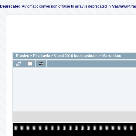
Deprecated
: Automatic conversion of false to array is deprecated in
/var/www/4/ra
Etusivu
>
Pihakuvia
>
Vuosi 2010 kuukausittain.
>
Marraskuu