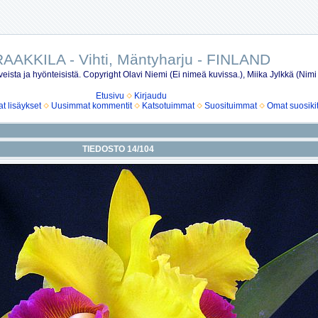
AAKKILA - Vihti, Mäntyharju - FINLAND
eista ja hyönteisistä. Copyright Olavi Niemi (Ei nimeä kuvissa.), Miika Jylkkä (Nimi
Etusivu
Kirjaudu
 lisäykset
Uusimmat kommentit
Katsotuimmat
Suosituimmat
Omat suosiki
TIEDOSTO 14/104