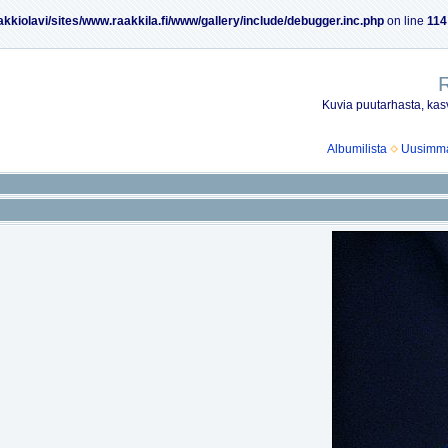
akkiolavi/sites/www.raakkila.fi/www/gallery/include/debugger.inc.php
on line
114
R
Kuvia puutarhasta, kasv
Albumilista
Uusimmat