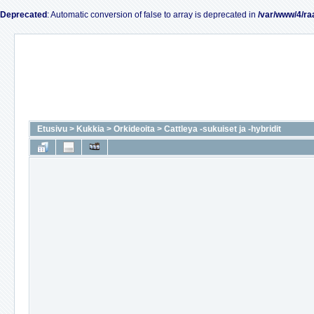
Deprecated
: Automatic conversion of false to array is deprecated in
/var/www/4/ra
Etusivu
>
Kukkia
>
Orkideoita
>
Cattleya -sukuiset ja -hybridit