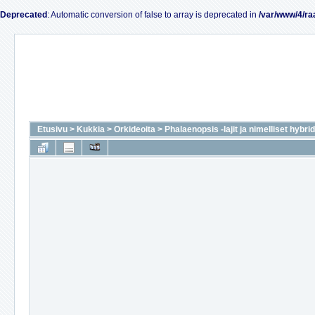
Deprecated
: Automatic conversion of false to array is deprecated in
/var/www/4/ra
Etusivu
>
Kukkia
>
Orkideoita
>
Phalaenopsis -lajit ja nimelliset hybrid