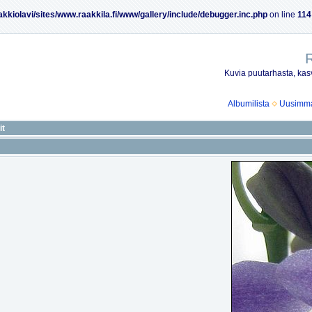
akkiolavi/sites/www.raakkila.fi/www/gallery/include/debugger.inc.php
on line
114
R
Kuvia puutarhasta, kasv
Albumilista
Uusimmat
it