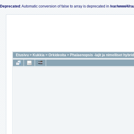
Deprecated
: Automatic conversion of false to array is deprecated in
/var/www/4/ra
Etusivu
>
Kukkia
>
Orkideoita
>
Phalaenopsis -lajit ja nimelliset hybrid