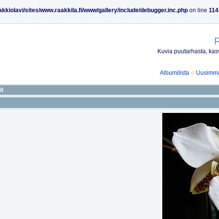
akkiolavi/sites/www.raakkila.fi/www/gallery/include/debugger.inc.php
on line
114
R
Kuvia puutarhasta, kasv
Albumilista
Uusimmat
it