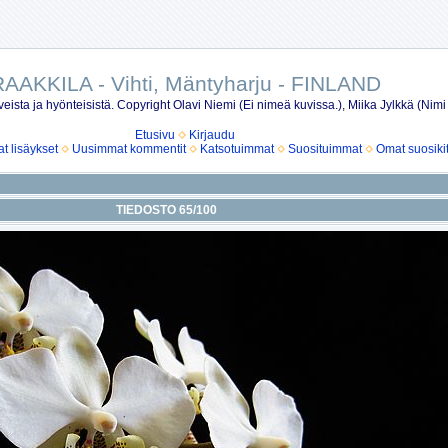
AAKKILA - Vihti, Mäntyharju - FINLAND
eista ja hyönteisistä. Copyright Olavi Niemi (Ei nimeä kuvissa.), Miika Jylkkä (Nimi
Etusivu
Kirjaudu
 lisäykset
Uusimmat kommentit
Katsotuimmat
Suosituimmat
Omat suosiki
TIEDOSTO 65/100