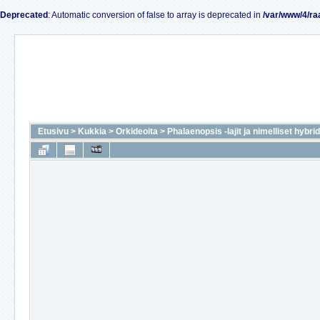
Deprecated
: Automatic conversion of false to array is deprecated in
/var/www/4/ra
Etusivu
>
Kukkia
>
Orkideoita
>
Phalaenopsis -lajit ja nimelliset hybrid