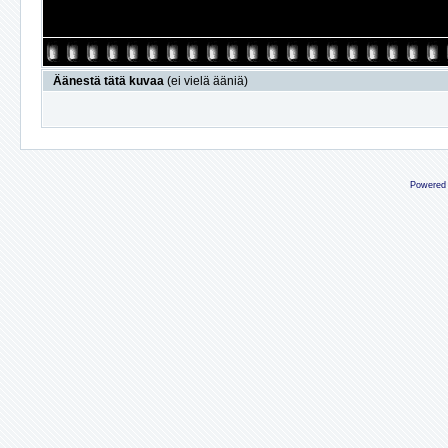
Äänestä tätä kuvaa
(ei vielä ääniä)
Powered