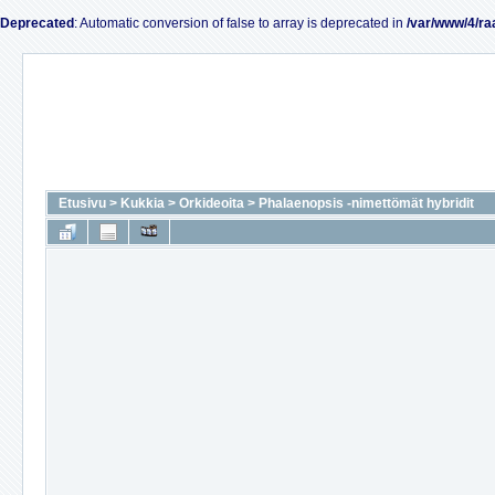
Deprecated
: Automatic conversion of false to array is deprecated in
/var/www/4/ra
Etusivu
>
Kukkia
>
Orkideoita
>
Phalaenopsis -nimettömät hybridit