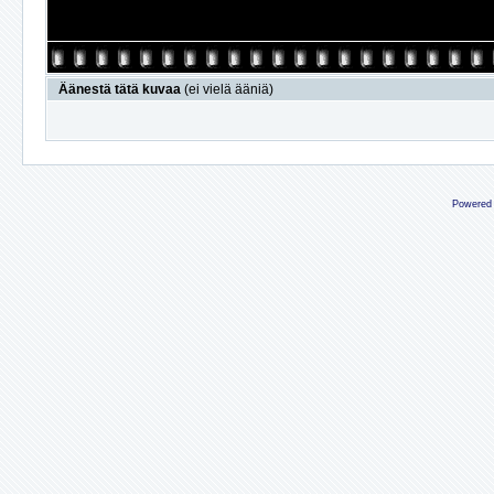
Äänestä tätä kuvaa
(ei vielä ääniä)
Powered