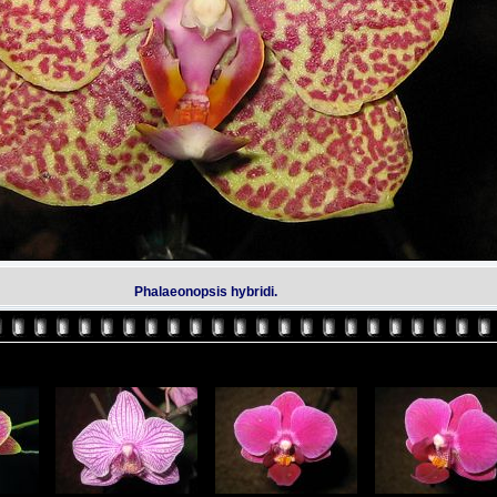
Phalaeonopsis hybridi.