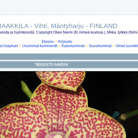
AAKKILA - Vihti, Mäntyharju - FINLAND
eista ja hyönteisistä. Copyright Olavi Niemi (Ei nimeä kuvissa.), Miika Jylkkä (Nimi
Etusivu
Kirjaudu
 lisäykset
Uusimmat kommentit
Katsotuimmat
Suosituimmat
Omat suosiki
TIEDOSTO 546/550