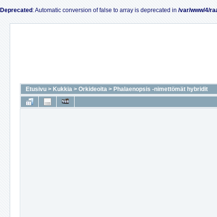
Deprecated
: Automatic conversion of false to array is deprecated in
/var/www/4/ra
Etusivu
>
Kukkia
>
Orkideoita
>
Phalaenopsis -nimettömät hybridit