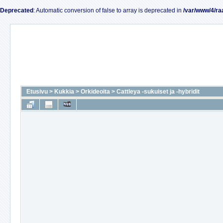
Deprecated
: Automatic conversion of false to array is deprecated in
/var/www/4/ra
Etusivu
>
Kukkia
>
Orkideoita
>
Cattleya -sukuiset ja -hybridit