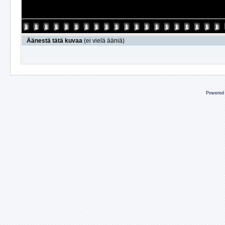
Äänestä tätä kuvaa
(ei vielä ääniä)
Powered