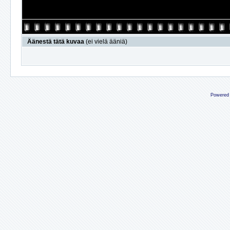
Äänestä tätä kuvaa
(ei vielä ääniä)
Powered