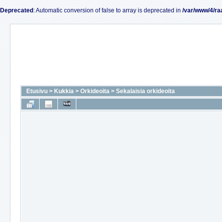
Deprecated
: Automatic conversion of false to array is deprecated in
/var/www/4/ra
Etusivu
>
Kukkia
>
Orkideoita
>
Sekalaisia orkideoita