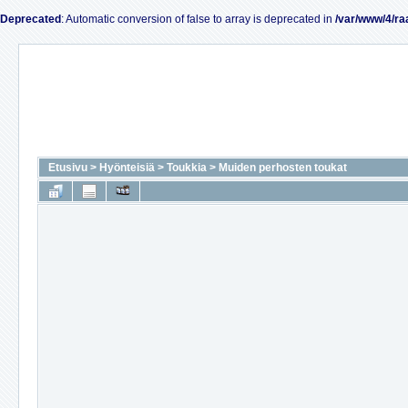
Deprecated
: Automatic conversion of false to array is deprecated in
/var/www/4/ra
Etusivu
>
Hyönteisiä
>
Toukkia
>
Muiden perhosten toukat