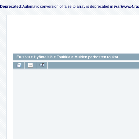
Deprecated
: Automatic conversion of false to array is deprecated in
/var/www/4/ra
Etusivu
>
Hyönteisiä
>
Toukkia
>
Muiden perhosten toukat