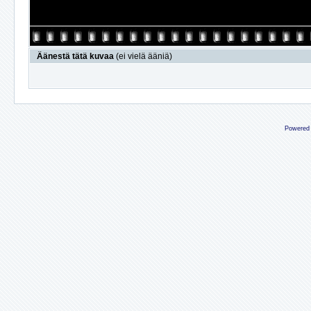
Äänestä tätä kuvaa
(ei vielä ääniä)
Powered