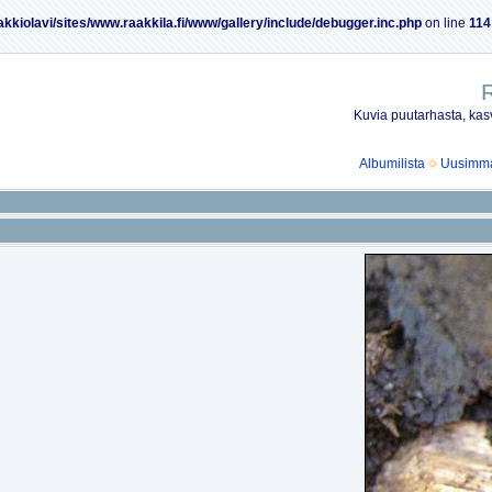
akkiolavi/sites/www.raakkila.fi/www/gallery/include/debugger.inc.php
on line
114
R
Kuvia puutarhasta, kasv
Albumilista
Uusimmat