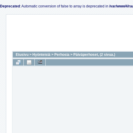
Deprecated
: Automatic conversion of false to array is deprecated in
/var/www/4/ra
Etusivu
>
Hyönteisiä
>
Perhosia
>
Päiväperhoset, (2 sivua.)