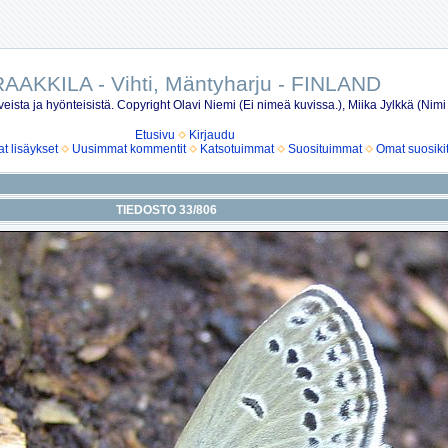
AAKKILA - Vihti, Mäntyharju - FINLAND
eista ja hyönteisistä. Copyright Olavi Niemi (Ei nimeä kuvissa.), Miika Jylkkä (Nimi
Etusivu
Kirjaudu
 lisäykset
Uusimmat kommentit
Katsotuimmat
Suosituimmat
Omat suosiki
TIEDOSTO 33/806