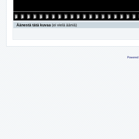
Äänestä tätä kuvaa
(ei vielä ääniä)
Powered