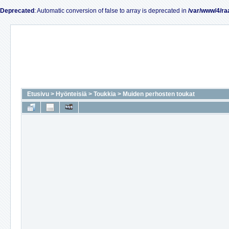
Deprecated
: Automatic conversion of false to array is deprecated in
/var/www/4/ra
Etusivu
>
Hyönteisiä
>
Toukkia
>
Muiden perhosten toukat