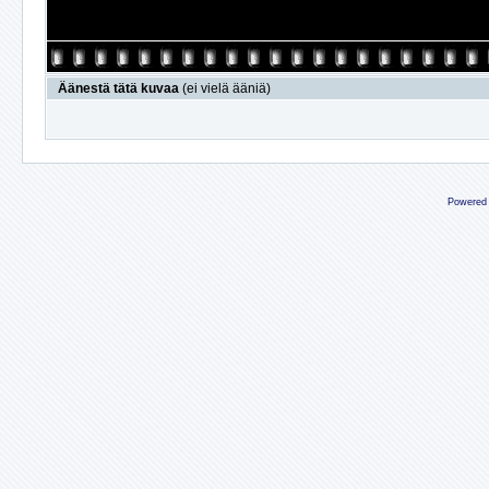
Äänestä tätä kuvaa
(ei vielä ääniä)
Powered