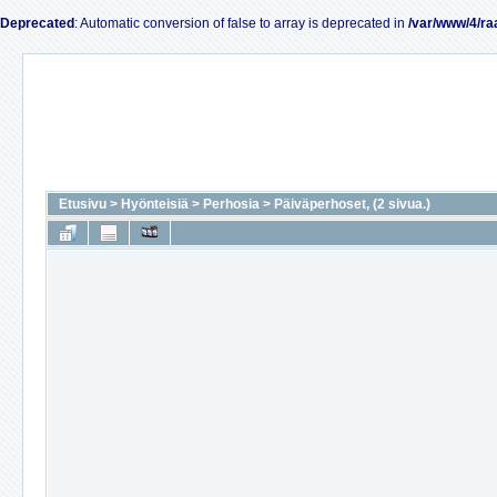
Deprecated
: Automatic conversion of false to array is deprecated in
/var/www/4/ra
Etusivu
>
Hyönteisiä
>
Perhosia
>
Päiväperhoset, (2 sivua.)