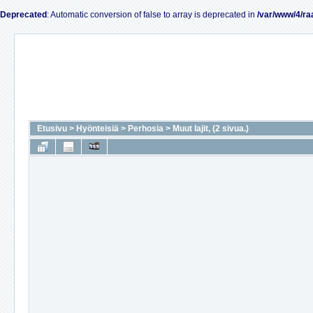
Deprecated
: Automatic conversion of false to array is deprecated in
/var/www/4/ra
Etusivu
>
Hyönteisiä
>
Perhosia
>
Muut lajit, (2 sivua.)