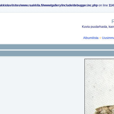
akkiolavi/sites/www.raakkila.fi/www/gallery/include/debugger.inc.php
on line
114
R
Kuvia puutarhasta, kasv
Albumilista
Uusimmat