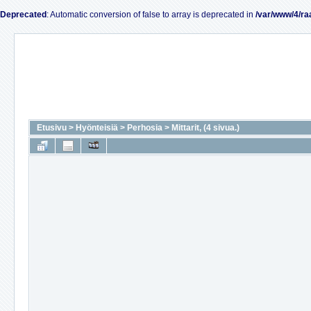
Deprecated
: Automatic conversion of false to array is deprecated in
/var/www/4/ra
Etusivu
>
Hyönteisiä
>
Perhosia
>
Mittarit, (4 sivua.)