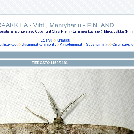
AAKKILA - Vihti, Mäntyharju - FINLAND
eista ja hyönteisistä. Copyright Olavi Niemi (Ei nimeä kuvissa.), Miika Jylkkä (Nimi
Etusivu
Kirjaudu
 lisäykset
Uusimmat kommentit
Katsotuimmat
Suosituimmat
Omat suosiki
TIEDOSTO 1158/2181