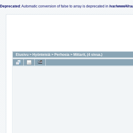
Deprecated
: Automatic conversion of false to array is deprecated in
/var/www/4/ra
Etusivu
>
Hyönteisiä
>
Perhosia
>
Mittarit, (4 sivua.)