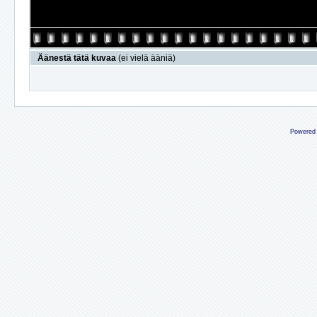
Äänestä tätä kuvaa
(ei vielä ääniä)
Powered