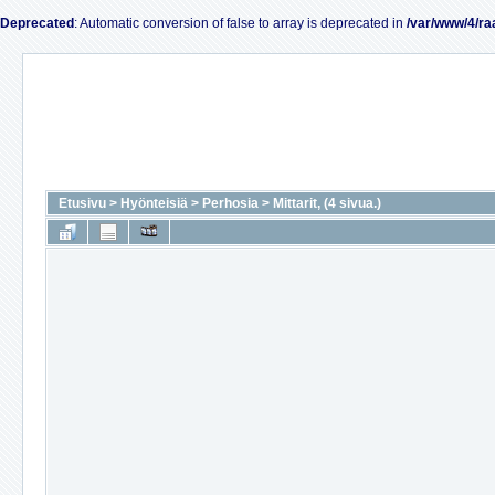
Deprecated
: Automatic conversion of false to array is deprecated in
/var/www/4/ra
Etusivu
>
Hyönteisiä
>
Perhosia
>
Mittarit, (4 sivua.)