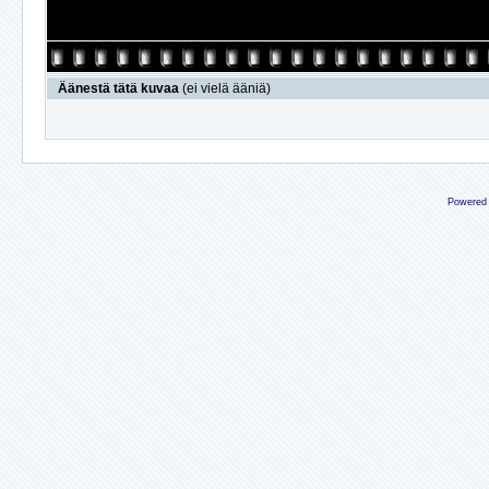
Äänestä tätä kuvaa
(ei vielä ääniä)
Powered