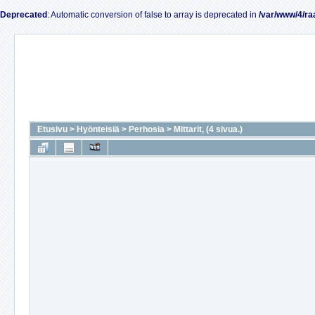
Deprecated
: Automatic conversion of false to array is deprecated in
/var/www/4/ra
Etusivu
>
Hyönteisiä
>
Perhosia
>
Mittarit, (4 sivua.)