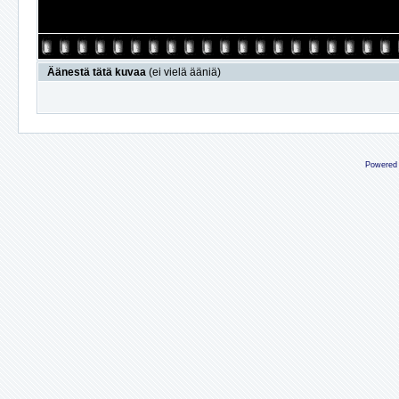
Äänestä tätä kuvaa
(ei vielä ääniä)
Powered