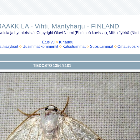
AAKKILA - Vihti, Mäntyharju - FINLAND
eista ja hyönteisistä. Copyright Olavi Niemi (Ei nimeä kuvissa.), Miika Jylkkä (Nimi
Etusivu
Kirjaudu
 lisäykset
Uusimmat kommentit
Katsotuimmat
Suosituimmat
Omat suosiki
TIEDOSTO 1356/2181