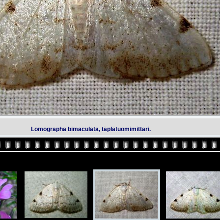
Lomographa bimaculata, täplätuomimittari.