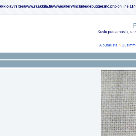
akkiolavi/sites/www.raakkila.fi/www/gallery/include/debugger.inc.php
on line
114
R
Kuvia puutarhasta, kasv
Albumilista
Uusimmat