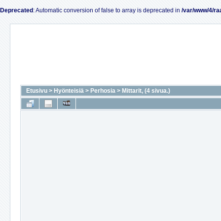
Deprecated
: Automatic conversion of false to array is deprecated in
/var/www/4/ra
Etusivu
>
Hyönteisiä
>
Perhosia
>
Mittarit, (4 sivua.)