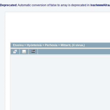
Deprecated
: Automatic conversion of false to array is deprecated in
/var/www/4/ra
Etusivu
>
Hyönteisiä
>
Perhosia
>
Mittarit, (4 sivua.)