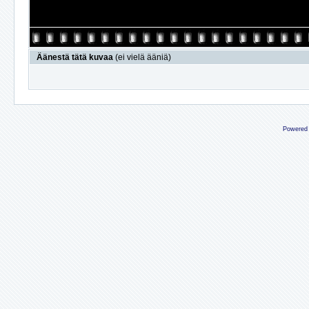
Äänestä tätä kuvaa
(ei vielä ääniä)
Powered