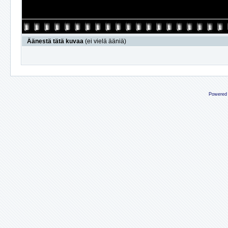
Äänestä tätä kuvaa
(ei vielä ääniä)
Powered