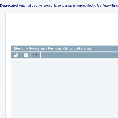
Deprecated
: Automatic conversion of false to array is deprecated in
/var/www/4/ra
Etusivu
>
Hyönteisiä
>
Perhosia
>
Mittarit, (4 sivua.)