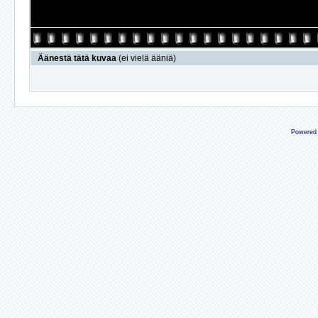
Äänestä tätä kuvaa
(ei vielä ääniä)
Powered