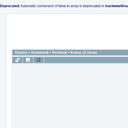
Deprecated
: Automatic conversion of false to array is deprecated in
/var/www/4/ra
Etusivu
>
Hyönteisiä
>
Perhosia
>
Koisat, (2 sivua)