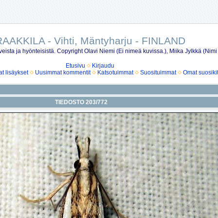
AAKKILA - Vihti, Mäntyharju - FINLAND
eista ja hyönteisistä. Copyright Olavi Niemi (Ei nimeä kuvissa.), Miika Jylkkä (Nimi
Etusivu
Kirjaudu
 lisäykset
Uusimmat kommentit
Katsotuimmat
Suosituimmat
Omat suosiki
TIEDOSTO 203/772