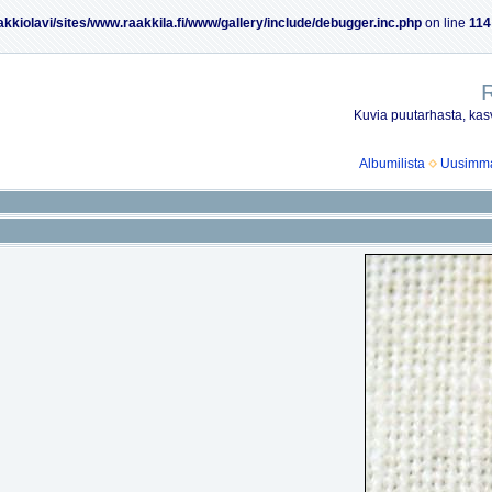
akkiolavi/sites/www.raakkila.fi/www/gallery/include/debugger.inc.php
on line
114
R
Kuvia puutarhasta, kasv
Albumilista
Uusimmat