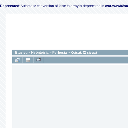
Deprecated
: Automatic conversion of false to array is deprecated in
/var/www/4/ra
Etusivu
>
Hyönteisiä
>
Perhosia
>
Koisat, (2 sivua)