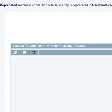
Deprecated
: Automatic conversion of false to array is deprecated in
/var/www/4/ra
Etusivu
>
Hyönteisiä
>
Perhosia
>
Koisat, (2 sivua)