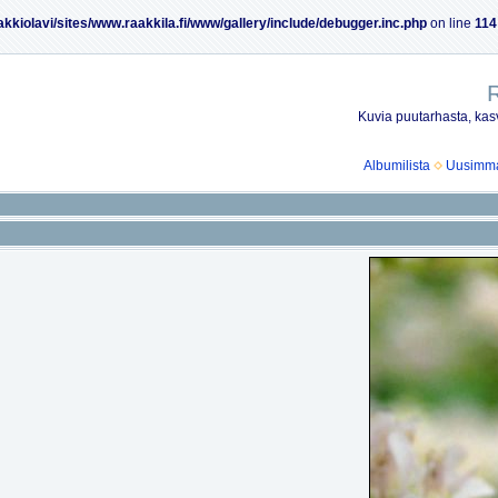
akkiolavi/sites/www.raakkila.fi/www/gallery/include/debugger.inc.php
on line
114
R
Kuvia puutarhasta, kasv
Albumilista
Uusimmat