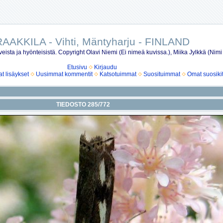
AAKKILA - Vihti, Mäntyharju - FINLAND
eista ja hyönteisistä. Copyright Olavi Niemi (Ei nimeä kuvissa.), Miika Jylkkä (Nimi
Etusivu
Kirjaudu
 lisäykset
Uusimmat kommentit
Katsotuimmat
Suosituimmat
Omat suosiki
TIEDOSTO 285/772