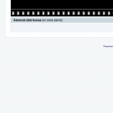
Äänestä tätä kuvaa
(ei vielä ääniä)
Powered