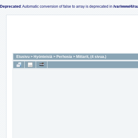
Deprecated
: Automatic conversion of false to array is deprecated in
/var/www/4/ra
Etusivu
>
Hyönteisiä
>
Perhosia
>
Mittarit, (4 sivua.)