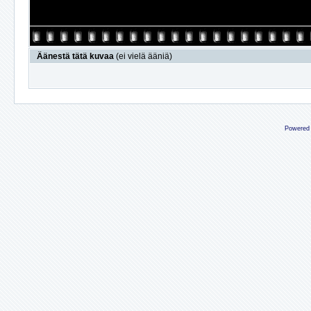
Äänestä tätä kuvaa
(ei vielä ääniä)
Powered