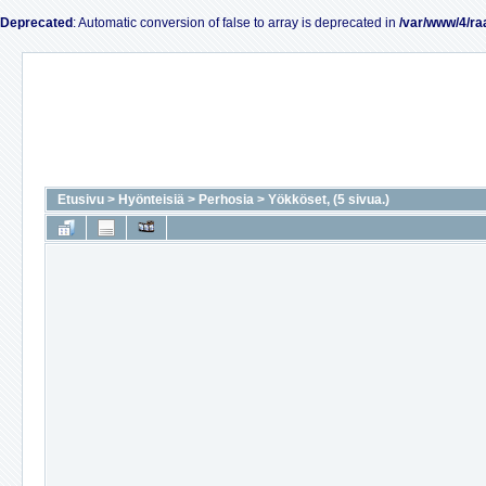
Deprecated
: Automatic conversion of false to array is deprecated in
/var/www/4/ra
Etusivu
>
Hyönteisiä
>
Perhosia
>
Yökköset, (5 sivua.)