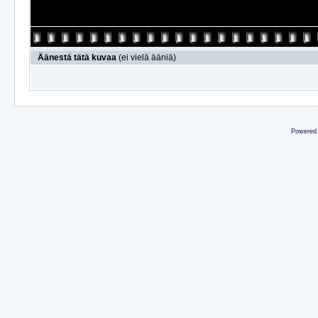
Äänestä tätä kuvaa
(ei vielä ääniä)
Powered