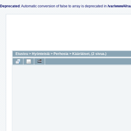
Deprecated
: Automatic conversion of false to array is deprecated in
/var/www/4/ra
Etusivu
>
Hyönteisiä
>
Perhosia
>
Kääriäiset, (2 sivua.)