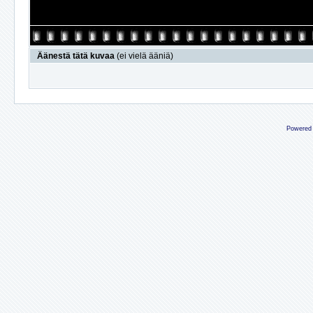
Äänestä tätä kuvaa
(ei vielä ääniä)
Powered