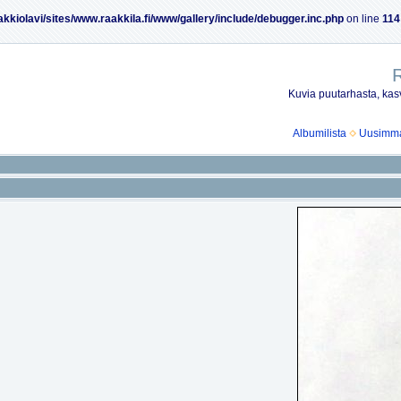
akkiolavi/sites/www.raakkila.fi/www/gallery/include/debugger.inc.php
on line
114
R
Kuvia puutarhasta, kasv
Albumilista
Uusimmat