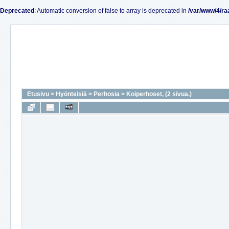
Deprecated
: Automatic conversion of false to array is deprecated in
/var/www/4/ra
Etusivu
>
Hyönteisiä
>
Perhosia
>
Koiperhoset, (2 sivua.)