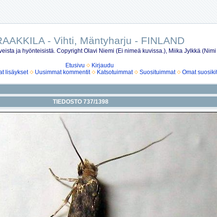
AAKKILA - Vihti, Mäntyharju - FINLAND
eista ja hyönteisistä. Copyright Olavi Niemi (Ei nimeä kuvissa.), Miika Jylkkä (Nimi
Etusivu
Kirjaudu
 lisäykset
Uusimmat kommentit
Katsotuimmat
Suosituimmat
Omat suosiki
TIEDOSTO 737/1398