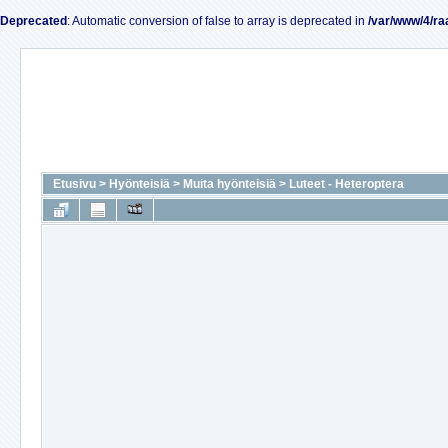
Deprecated
: Automatic conversion of false to array is deprecated in
/var/www/4/ra
Etusivu
>
Hyönteisiä
>
Muita hyönteisiä
>
Luteet - Heteroptera