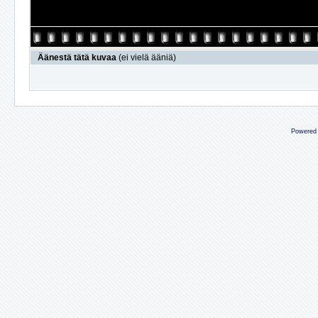
Äänestä tätä kuvaa
(ei vielä ääniä)
Powered