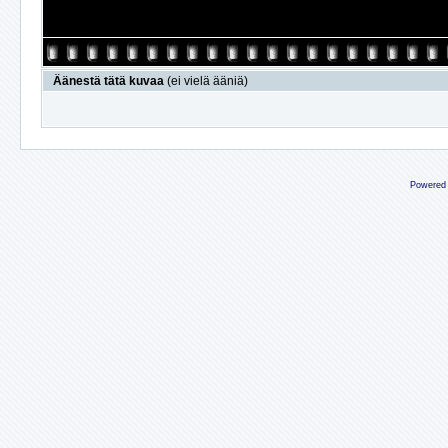
Äänestä tätä kuvaa
(ei vielä ääniä)
Powered