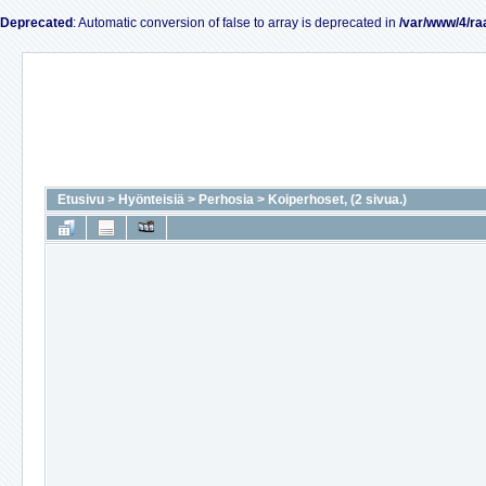
Deprecated
: Automatic conversion of false to array is deprecated in
/var/www/4/ra
Etusivu
>
Hyönteisiä
>
Perhosia
>
Koiperhoset, (2 sivua.)