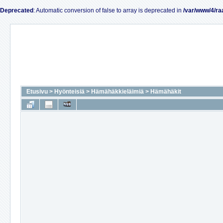
Deprecated
: Automatic conversion of false to array is deprecated in
/var/www/4/ra
Etusivu
>
Hyönteisiä
>
Hämähäkkieläimiä
>
Hämähäkit