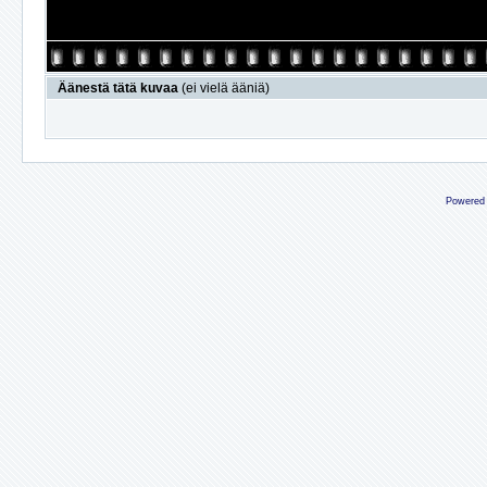
Äänestä tätä kuvaa
(ei vielä ääniä)
Powered